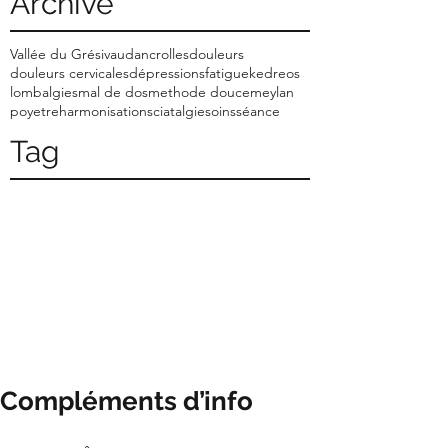
Archive
Vallée du Grésivaudan
crolles
douleurs
douleurs cervicales
dépressions
fatigue
kedreos
lombalgies
mal de dos
methode douce
meylan
poyet
reharmonisation
sciatalgie
soins
séance
Tag
Compléments d’info