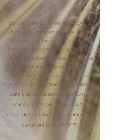
Dans le cadre de la méthode Poyet, le
thérapeute vérifie en début ou à la fin
de chaque séance le bon état des «
fusibles » de l’organisme pour s’assurer
de la validité de ses gestes. Ces fusibles
ne sont autres que des points
spécifiques qui agissent comme un
système de protection de l’organisme.
Suite à un traumatisme ou de fausses
manipulations, ces points peuvent
cesser de fonctionner convenablement,
e MRP
**.
perturbant alors l