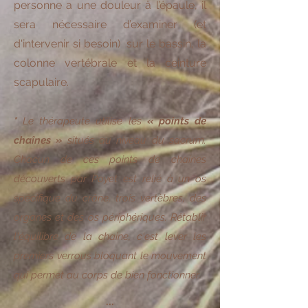
personne a une douleur à l’épaule, il
sera nécessaire d’examiner (et
d'intervenir si besoin) sur le bassin, la
colonne vertébrale et la ceinture
scapulaire.
*
Le thérapeute utilise les
« points de
chaînes »
situés au niveau du sacrum.
Chacun de ces points de chaines
découverts par Poyet est relié à un os
spécifique du crâne, trois vertèbres, des
organes et des os pér
iphériques. Rétablir
l'équilibre de la chaine, c'est lever les
premiers verrous bloquant le mouvement
qui permet au corps de bien fonctionner.
...