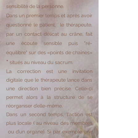
sensibilité de la personne.
Dans un premier temps et après avoir
questionné le patient, le thérapeute,
par un contact délicat au crâne, fait
une écoute sensible puis "ré-
équilibre" sur des «points de chaînes
»
*
situés au niveau du sacrum.
La correction est une invitation
digitale que le thérapeute lance dans
une direction bien précise. Celle-ci
permet alors à la structure de se
réorganiser d’elle-même.
Dans un second temps, l'action est
plus locale ( au niveau des membres
ou d’un organe). Si par exemple une