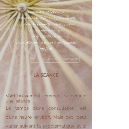
L'originalité et l'efficacité
de la Méthode Poyet, la douceur de son
approche, lui permettent de s’appliquer
sans contre indication,
mais la pratique ne
se substitue en aucun cas à un diagnostic
médical.
En lire plus sur la méthode
LA SÉANCE
Voici brièvement comment se déroule
une séance :
Le temps d’une consultation* est
d’une heure environ. Mais ceci peut
varier suivant la problématique et la