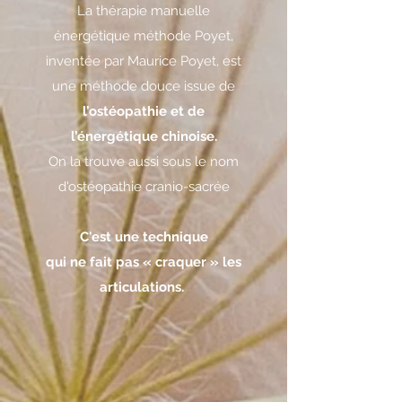
La thérapie manuelle
énergétique méthode Poyet,
inventée par Maurice Poyet, est
une méthode douce issue de
l’ostéopathie et de
l’énergétique chinoise.
On la trouve au
ssi sous le nom
d'ostéopathie cranio-sacrée
C'est une technique
qui ne fait pas « craquer » les
articulations.