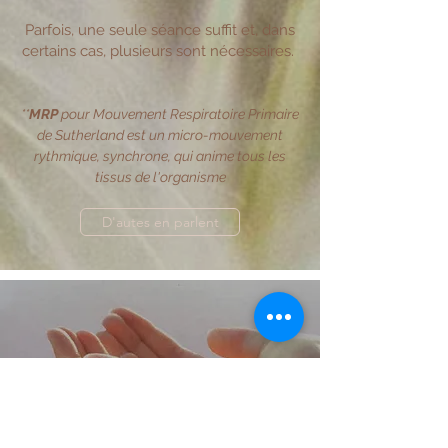
Parfois, une seule séance suffit et, dans
certains cas, plusieurs sont nécessaires.
**
MRP
pour Mouvement Respiratoire Primaire
de Sutherland est un micro-mouvement
rythmique, synchrone, qui anime tous les
tissus de l'organisme
D'autes en parlent
LA THÉRAPEUTE