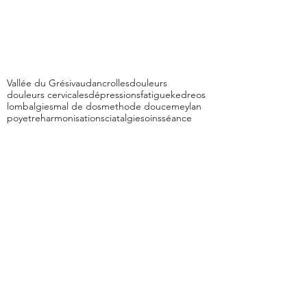
Vallée du Grésivaudan
crolles
douleurs
douleurs cervicales
dépressions
fatigue
kedreos
lombalgies
mal de dos
methode douce
meylan
poyet
reharmonisation
sciatalgie
soins
séance