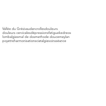
Vallée du Grésivaudan
crolles
douleurs
douleurs cervicales
dépressions
fatigue
kedreos
lombalgies
mal de dos
methode douce
meylan
poyet
reharmonisation
sciatalgie
soins
séance